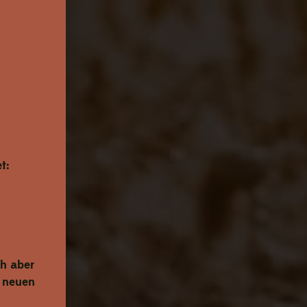
t:
h aber
e neuen