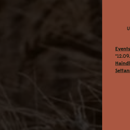
U
Event
*12.09
Haind
Settan