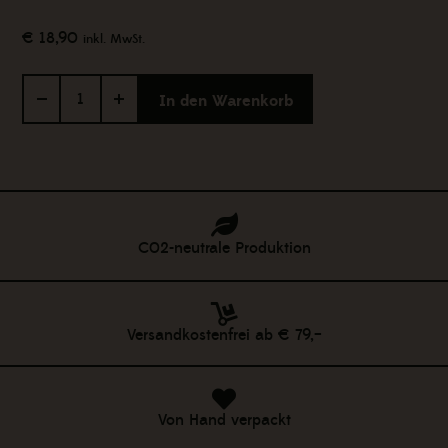
€
18,90
inkl. MwSt.
Haindl
In den Warenkorb
Mühle
|
ROGGEN-
Probierpaket
­
mit
C02-neutrale Produktion
gratis
Einkaufstasche
Menge
Versandkostenfrei ab € 79,–
Von Hand verpackt