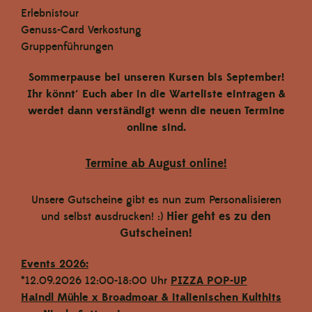
Erlebnistour
Genuss-Card Verkostung
Gruppenführungen
Sommerpause bei unseren Kursen bis September!
Ihr könnt´ Euch aber in die Warteliste eintragen &
werdet dann verständigt wenn die neuen Termine
online sind.
Haindl Mühle | Rotkorn Ganzkorn 1 kg
Termine ab August online!
€ 3,20
In den Warenkorb
Unsere Gutscheine gibt es nun zum Personalisieren
Hier geht es zu den
und selbst ausdrucken! :)
Gutscheinen!
Events 2026:
*12.09.2026 12:00-18:00 Uhr
PIZZA POP-UP
Haindl Mühle x Broadmoar
& italienischen Kulthits