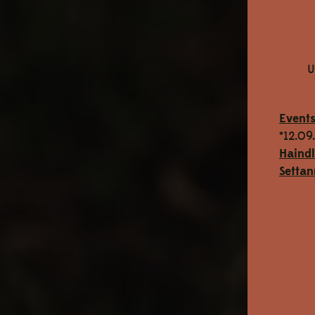
U
Event
*12.09
Haind
Settan