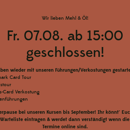
chen au
Wir lieben Mehl & Öl!
sen Gold
Fr. 07.08. ab 15:00
geschlossen!
ben wieder mit unseren Führungen/Verkostungen gestarte
mark Card Tour
istour
-Card Verkostung
enführungen
rpause bei unseren Kursen bis September! Ihr könnt´ Euc
 Warteliste eintragen & werdet dann verständigt wenn di
Termine online sind.