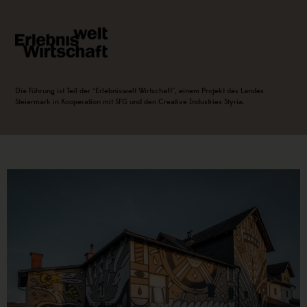
Die Führung ist Teil der “Erlebniswelt Wirtschaft”, einem Projekt des Landes
Steiermark in Kooperation mit SFG und den Creative Industries Styria.