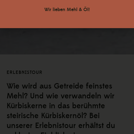
Wir lieben Mehl & Öl!
ERLEBNISTOUR
Wie wird aus Getreide feinstes
Mehl? Und wie verwandeln wir
Kürbiskerne in das berühmte
steirische Kürbiskernöl?
Bei
unserer Erlebnistour erhältst du