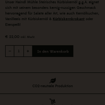
Unser Haindl Mühle
Steirisches Kürbiskernöl g.g.A. eignet
sich mit seinem besonders kernig-nussigen Geschmack
hervorragend für Salate aller Art, wie auch Kernölkuchen,
Vanilleeis mit Kürbiskernöl &
Kürbiskernkrokant
oder
Eierspeiß!
€
22,00
inkl. MwSt.
Steirisches
In den Warenkorb
Kürbiskernöl
g.g.A.
1000
ml
Menge
C02-neutrale Produktion