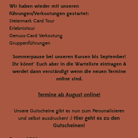
Wir haben wieder mit unseren
Führungen/Verkostungen gestartet:
Steiermark Card Tour
Erlebnistour
Genuss-Card Verkostung
Gruppenführungen
Sommerpause bei unseren Kursen bis September!
Ihr könnt´ Euch aber in die Warteliste eintragen &
werdet dann verständigt wenn die neuen Termine
online sind.
Termine ab August online!
Steirisches BIO Kürbiskernöl g.g.A. 500
ml
Unsere Gutscheine gibt es nun zum Personalisieren
Hier geht es zu den
und selbst ausdrucken! :)
€ 16,00
Gutscheinen!
In den Warenkorb