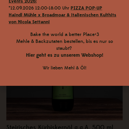
Events 2026:
*12.09.2026 12:00-18:00 Uhr
PIZZA POP-UP
Haindl Mühle x Broadmoar
& italienischen Kulthits
von Nicola Settanni
Bake the world a better Place<3
Mehle & Backzutaten bestellen, bis es nur so
staubt?
Hier geht es zu unserem Webshop!
Wir lieben Mehl & Öl!
Steirisches Kürbiskernöl g.g.A. 500 ml