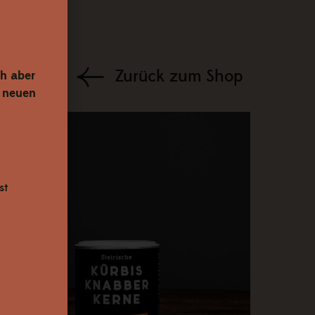
Zurück zum Shop
h aber
e neuen
st