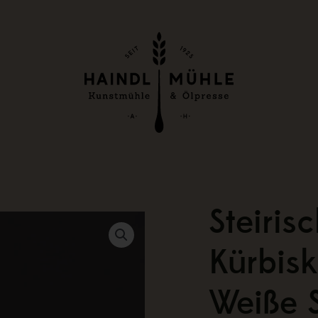
Steiris
Kürbis
Weiße 