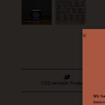
C02-neutrale Produktion
Wir ha
Steier