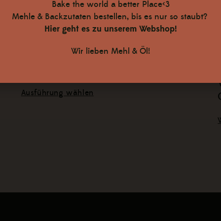
Bake the world a better Place<3
Mehle & Backzutaten bestellen, bis es nur so staubt?
Hier geht es zu unserem Webshop!
Wir lieben Mehl & Öl!
Steirische Kürbiskerne
0
€ 12,00
–
natur
Ausführung wählen