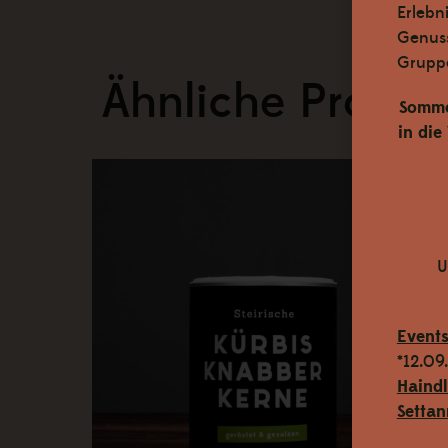
Erlebn
Genuss
Grupp
Ähnliche Produk
Somme
in die
U
Event
*12.09
Haind
Settan