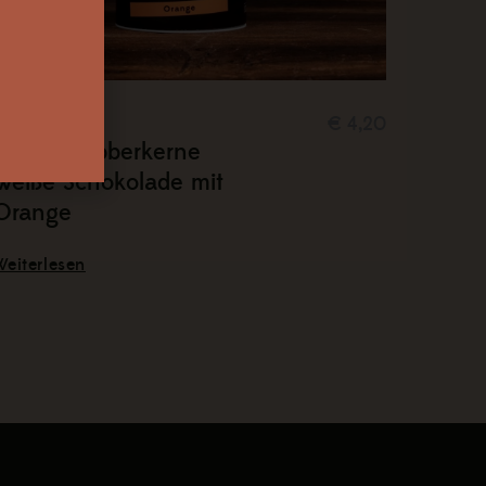
Steirische
€ 4,20
Kürbisknabberkerne
Weiße Schokolade mit
Orange
Weiterlesen