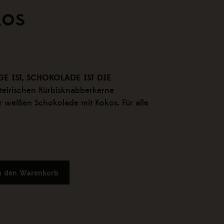
kos
E IST, SCHOKOLADE IST DIE
teirischen Kürbisknabberkerne
r weißen Schokolade mit Kokos. Für alle
n den Warenkorb