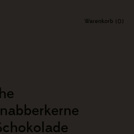
0
che
knabberkerne
Schokolade