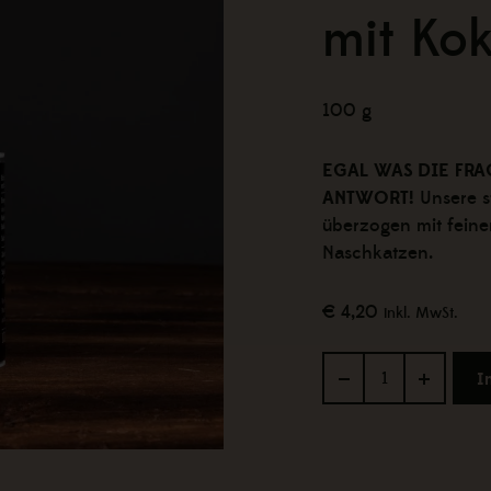
mit Ko
100 g
EGAL WAS DIE FRAG
ANTWORT!
Unsere s
überzogen mit feine
Naschkatzen.
€
4,20
inkl. MwSt.
Steirische
I
Kürbisknabberkerne
Weiße
Schokolade
mit