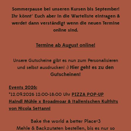
Sommerpause bei unseren Kursen bis September!
Haindl Mühle | Rotkorn Ganzkorn 1 kg
Ihr könnt´ Euch aber in die Warteliste eintragen &
werdet dann verständigt wenn die neuen Termine
€ 3,20
online sind.
In den Warenkorb
Termine ab August online!
Unsere Gutscheine gibt es nun zum Personalisieren
Hier geht es zu den
und selbst ausdrucken! :)
Gutscheinen!
Events 2026:
*12.09.2026 12:00-18:00 Uhr
PIZZA POP-UP
Haindl Mühle x Broadmoar
& italienischen Kulthits
von Nicola Settanni
Bake the world a better Place<3
Mehle & Backzutaten bestellen, bis es nur so