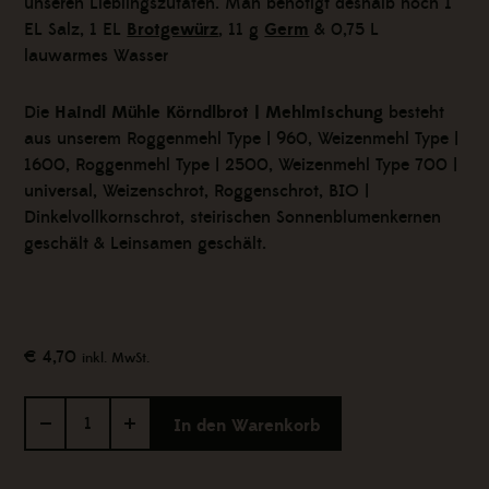
unseren Lieblingszutaten. Man benötigt deshalb noch 1
EL Salz, 1 EL
Brotgewürz
, 11 g
Germ
& 0,75 L
lauwarmes Wasser
Die
Haindl Mühle Körndlbrot | Mehlmischung
besteht
aus unserem Roggenmehl Type | 960, Weizenmehl Type |
1600, Roggenmehl Type | 2500, Weizenmehl Type 700 |
universal, Weizenschrot, Roggenschrot, BIO |
Dinkelvollkornschrot, steirischen Sonnenblumenkernen
geschält & Leinsamen geschält.
€
4,70
inkl. MwSt.
Haindl
In den Warenkorb
Mühle
Körndlbrot