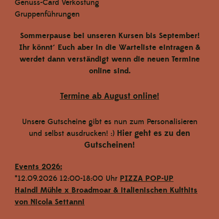
Genuss-Card Verkostung
Gruppenführungen
Sommerpause bei unseren Kursen bis September!
Ihr könnt´ Euch aber in die Warteliste eintragen &
werdet dann verständigt wenn die neuen Termine
Haindl Mühle | Rotkorn Ganzkorn 1 kg
online sind.
€ 3,20
Termine ab August online!
In den Warenkorb
Unsere Gutscheine gibt es nun zum Personalisieren
Hier geht es zu den
und selbst ausdrucken! :)
Gutscheinen!
Events 2026:
*12.09.2026 12:00-18:00 Uhr
PIZZA POP-UP
Haindl Mühle x Broadmoar
& italienischen Kulthits
von Nicola Settanni