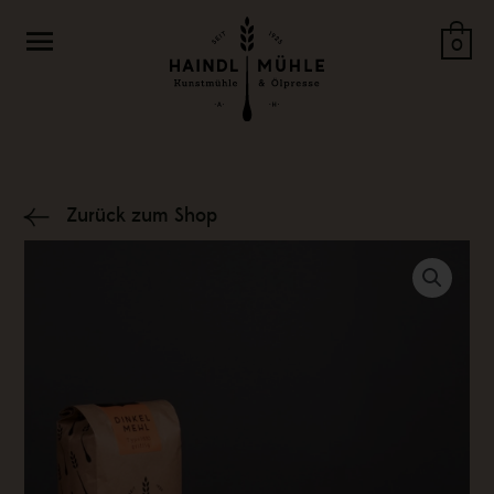
Zum
Menü
Inhalt
0
springen
Zurück zum Shop