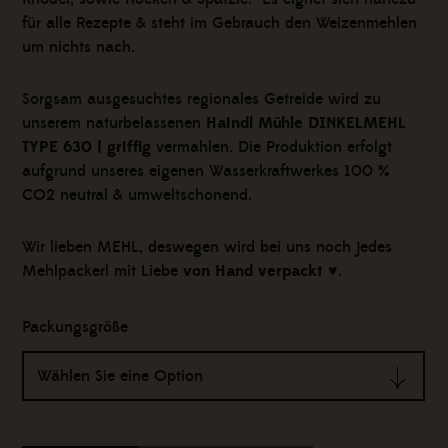
für alle Rezepte & steht im Gebrauch den Weizenmehlen
um nichts nach.
Sorgsam ausgesuchtes regionales Getreide wird zu
unserem naturbelassenen
Haindl Mühle DINKELMEHL
TYPE 630 | griffig
vermahlen. Die Produktion erfolgt
aufgrund unseres eigenen Wasserkraftwerkes 100 %
CO2 neutral & umweltschonend.
Wir lieben MEHL, deswegen wird bei uns noch jedes
Mehlpackerl mit Liebe
von Hand verpackt
♥.
Haindl
Packungsgröße
Mühle
DINKELMEHL
Wählen Sie eine Option
TYPE
630