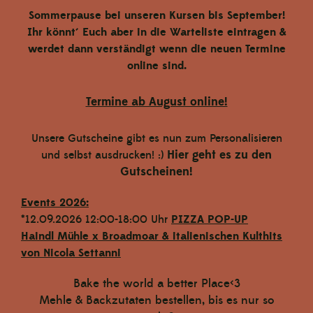
Sommerpause bei unseren Kursen bis September!
Sultaninen Jumbo
Ihr könnt´ Euch aber in die Warteliste eintragen &
€ 5,30
werdet dann verständigt wenn die neuen Termine
online sind.
In den Warenkorb
Termine ab August online!
Unsere Gutscheine gibt es nun zum Personalisieren
Hier geht es zu den
und selbst ausdrucken! :)
Gutscheinen!
Events 2026:
*12.09.2026 12:00-18:00 Uhr
PIZZA POP-UP
Haindl Mühle x Broadmoar
& italienischen Kulthits
von Nicola Settanni
Bake the world a better Place<3
Mehle & Backzutaten bestellen, bis es nur so