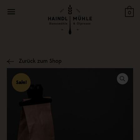
Zum
Menü
Inhalt
0
springen
Zurück zum Shop
Sale!