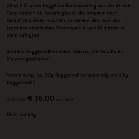
dann hilft unser Roggenvollkornsauerteig aus der Misere.
Oder einfach für Sauerteigfaule, die trotzdem nicht
darauf verzichten möchten. Er verleiht dem Brot den
typischen säuerlichen Geschmack & verhilft diesem zu
mehr Saftigkeit.
Zutaten: Roggenvollkornmehl, Wasser, Starterkulturen
(Sauerteigbakterien)
Verwendung: ca. 30g Roggenvollkornsauerteig pro 1 kg
Roggenmehl.
€
16,00
Ursprünglicher
Aktueller
€
24,00
inkl. MwSt.
Preis
Preis
war:
ist:
Nicht vorrätig
€ 24,00
€ 16,00.